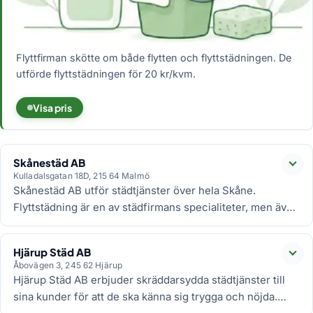
Flyttfirman skötte om både flytten och flyttstädningen. De
utförde flyttstädningen för 20 kr/kvm.
Visa pris
Skånestäd AB
Läs
Kulladalsgatan 18D, 215 64 Malmö
Skånestäd AB utför städtjänster över hela Skåne.
Flyttstädning är en av städfirmans specialiteter, men även
de andra tjänsterna är populära.
Hjärup Städ AB
Läs
Åbovägen 3, 245 62 Hjärup
Hjärup Städ AB erbjuder skräddarsydda städtjänster till
sina kunder för att de ska känna sig trygga och nöjda.