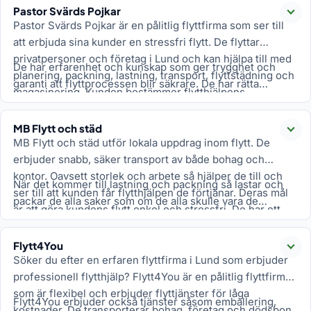
Pastor Svärds Pojkar
kunderna känner glädje under flytten.
Läs
Pastor Svärds Pojkar är en pålitlig flyttfirma som ser till
att erbjuda sina kunder en stressfri flytt. De flyttar
privatpersoner och företag i Lund och kan hjälpa till med
De har erfarenhet och kunskap som ger trygghet och
planering, packning, lastning, transport, flyttstädning och
garanti att flyttprocessen blir säkrare. De har rätta
magasinering. Kunden bestämmer flytthjälpens
redskapen för flytt och är duktiga med tyngre möbler och
omfattning och flyttfirman ser sedan till att det fixas.
saker som ska flyttas och transporteras.
MB Flytt och städ
Läs
MB Flytt och städ utför lokala uppdrag inom flytt. De
erbjuder snabb, säker transport av både bohag och
kontor. Oavsett storlek och arbete så hjälper de till och
När det kommer till lastning och packning så lastar och
ser till att kunden får flytthjälpen de förtjänar. Deras mål
packar de alla saker som om de alla skulle vara de
är att göra kundens flytt enkel och stressfri. De har ett
värdefullaste ägodelarna. Deras lokalkännedom hjälper
bra rykte, de är en flyttfirma som lyssnar på kundens
att spara tid och pengar. De erbjuder också magasinering,
behov och önskemål.
Flytt4You
enkelt och bekvämt.
Läs
Söker du efter en erfaren flyttfirma i Lund som erbjuder
professionell flytthjälp? Flytt4You är en pålitlig flyttfirma
som är flexibel och erbjuder flyttjänster för låga
Flytt4You erbjuder också tjänster såsom emballering,
kostnader. De transporterar bohag, företag och dödsbon