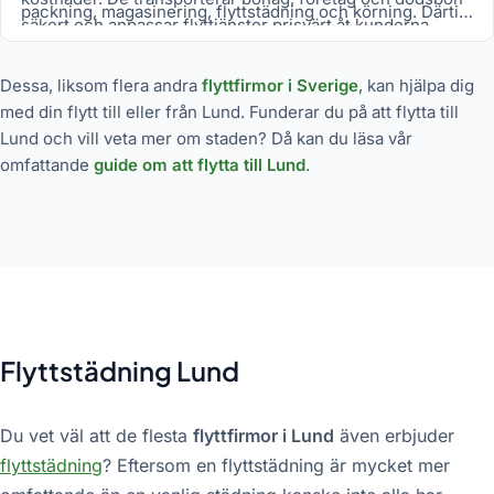
packning, magasinering, flyttstädning och körning. Därtill
säkert och anpassar flyttjänster prisvärt åt kunderna.
utför de också snabb flyttstädning och kan vid
brådskande omständigheter flyttstäda samma dag som
Dessa, liksom flera andra
flyttfirmor i Sverige
, kan hjälpa dig
flytten.
med din flytt till eller från Lund. Funderar du på att flytta till
Lund och vill veta mer om staden? Då kan du läsa vår
omfattande
guide om att flytta till Lund
.
Flyttstädning Lund
Du vet väl att de flesta
flyttfirmor i Lund
även erbjuder
flyttstädning
? Eftersom en flyttstädning är mycket mer