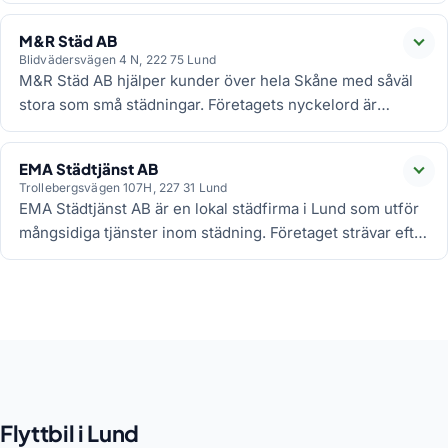
Förutom flyttstädning erbjuder städfirman även
hemstädning, storstädning och kontorsstädning.
M&R Städ AB
Läs
Blidvädersvägen 4 N, 222 75 Lund
M&R Städ AB hjälper kunder över hela Skåne med såväl
stora som små städningar. Företagets nyckelord är
kvalitet, miljö och kundvård och kunderna kan känna sig
trygga med att alltid få samma städare hem till sig.
EMA Städtjänst AB
Läs
Trollebergsvägen 107H, 227 31 Lund
EMA Städtjänst AB är en lokal städfirma i Lund som utför
mångsidiga tjänster inom städning. Företaget strävar efter
att uppnå maximal kundnöjdhet genom att flexibelt
erbjuda tjänster enligt kundens behov.
Flyttbil i Lund