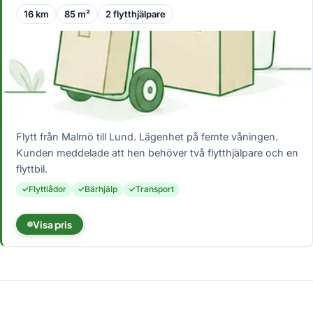
16 km
85 m²
2 flytthjälpare
Flytt från Malmö till Lund. Lägenhet på femte våningen.
Kunden meddelade att hen behöver två flytthjälpare och en
flyttbil.
Flyttlådor
Bärhjälp
Transport
Visa pris