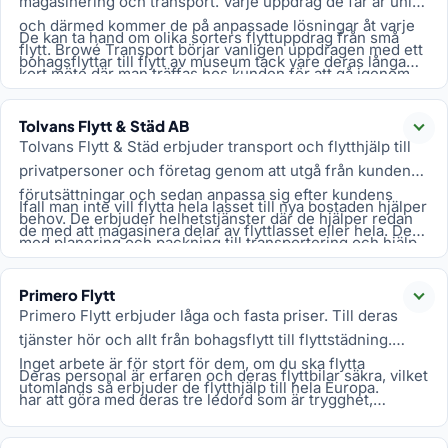
magasinering och transport. Varje uppdrag de får är unikt
och därmed kommer de på anpassade lösningar åt varje
De kan ta hand om olika sorters flyttuppdrag från små
flytt. Browé Transport börjar vanligen uppdragen med ett
bohagsflyttar till flytt av museum tack vare deras långa
kort möte där man träffas hos kunden för att gå igenom
erfarenhet. De vill att kunden ska känna att dom är den
önskemål och få fram en exakt prisbild.
bästa flyttfirman de någonsin anställt. De är punktliga och
Tolvans Flytt & Städ AB
alltid i tid samt satsar på sitt trevliga bemötande och är
Läs
Tolvans Flytt & Städ erbjuder transport och flytthjälp till
allmänt en prisvärd flyttfirma.
privatpersoner och företag genom att utgå från kundens
förutsättningar och sedan anpassa sig efter kundens
Ifall man inte vill flytta hela lasset till nya bostaden hjälper
behov. De erbjuder helhetstjänster där de hjälper redan
de med att magasinera delar av flyttlasset eller hela. De
med planering och packning till transportering och hjälp
erbjuder även flyttstädning. De har rätt kapacitet,
att komma till rätta i nya bostaden.
kunskap och rutiner för att arbeta effektivt. I samband
Primero Flytt
med flytt kan man hyra flyttlådor och det ingår leverans
Läs
Primero Flytt erbjuder låga och fasta priser. Till deras
och upphämtning av lådorna. Man kan också köpa lådorna
tjänster hör och allt från bohagsflytt till flyttstädning.
och då levereras de på köpet.
Inget arbete är för stort för dem, om du ska flytta
Deras personal är erfaren och deras flyttbilar säkra, vilket
utomlands så erbjuder de flytthjälp till hela Europa.
har att göra med deras tre ledord som är trygghet,
effektivitet och stabilitet. Utgående från dessa ledord
arbetar de för att underlätta kundernas flytt och att