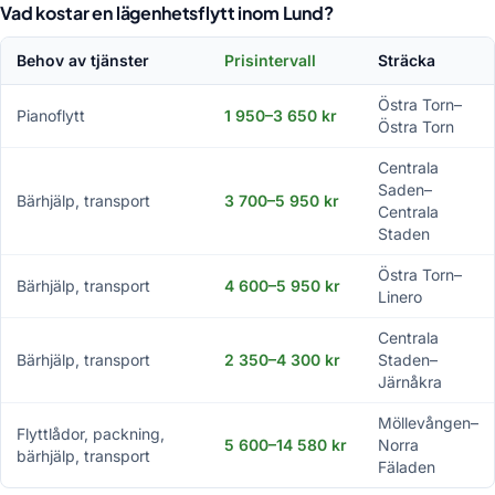
Vad kostar en lägenhetsflytt inom Lund?
Behov av tjänster
Prisintervall
Sträcka
Östra Torn–
Pianoflytt
1 950–3 650 kr
Östra Torn
Centrala
Saden–
Bärhjälp, transport
3 700–5 950 kr
Centrala
Staden
Östra Torn–
Bärhjälp, transport
4 600–5 950 kr
Linero
Centrala
Bärhjälp, transport
2 350–4 300 kr
Staden–
Järnåkra
Möllevången–
Flyttlådor, packning,
5 600–14 580 kr
Norra
bärhjälp, transport
Fäladen