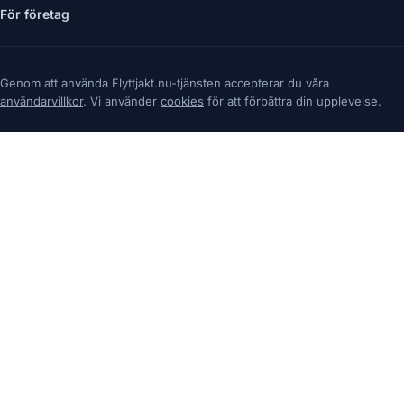
För företag
Genom att använda Flyttjakt.nu-tjänsten accepterar du våra
användarvillkor
. Vi använder
cookies
för att förbättra din upplevelse.