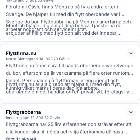
Vaktgränd 3, 802 53 Gävle
Förutom i Gävle finns Montrab på fyra andra orter i
Sverige. De hjälper till med din flytt oberoende var i
Sverige du bor. Flyttgubbarna på Montrab är erfarna och
Montrab hjälper dig enligt dina behov. Tjänsterna de
arbetar noggrant och serviceinriktat.
erbjuder är hjälp med flytt och allt vad det innebär,
städning, montering och förråd. De utför både
bohagsflytt samt företagsflytt.
Flyttfirma.nu
Läs
Norra Slottsgatan 3A, 803 20 Gävle
Flyttfirma.nu finns nära till hands oberoende var i Sverige
du bor, eftersom de är verksamma på flera orter runtom i
landet. Personalen på flyttfirman är engagerad och
Flyttfirma.nu är alltid redo att hjälpa till med din flytt,
kunnig vilket märks i deras dagliga arbete.
oberoende om det handlar om en privatflytt, företagsflytt,
flytt av piano eller ett helt flyttlass. Som extratjänster
erbjuder de flyttlådor, flyttstäd, magasinering och
Flyttgrabbarna
packhjälp.
Läs
Industrigatan 12, 803 82 Gävle
Flyttgrabbarna har 25 års erfarenhet och strävar efter att
alla kunder ska bli nöjda och vilja återkomma då nästa
flytt är aktuell.