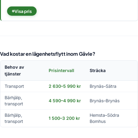
Visa pris
Vad kostar en lägenhetsflytt inom Gävle?
Behov av
Prisintervall
Sträcka
tjänster
Transport
2 630–5 990 kr
Brynäs–Sätra
Bärhjälp,
4 590–4 990 kr
Brynäs–Brynäs
transport
Bärhjälp,
Hemsta–Södra
1 500–3 200 kr
transport
Bomhus