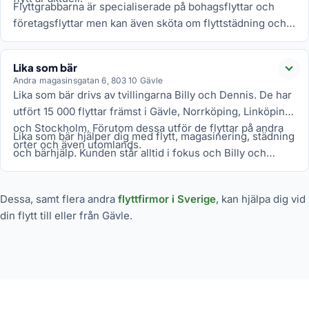
Flyttgrabbarna är specialiserade på bohagsflyttar och
företagsflyttar men kan även sköta om flyttstädning och
magasinering ifall kunden önskar. Även flytt av piano och
andra tunga föremål hör till deras tjänster.
Lika som bär
Läs
Andra magasinsgatan 6, 803 10 Gävle
Lika som bär drivs av tvillingarna Billy och Dennis. De har
utfört 15 000 flyttar främst i Gävle, Norrköping, Linköping
och Stockholm. Förutom dessa utför de flyttar på andra
Lika som bär hjälper dig med flytt, magasinering, städning
orter och även utomlands.
och bärhjälp. Kunden står alltid i fokus och Billy och
Dennis strävar efter att kunden ska vara nöjd efter varje
uppdrag.
Dessa, samt flera andra
flyttfirmor i Sverige
, kan hjälpa dig vid
din flytt till eller från Gävle.