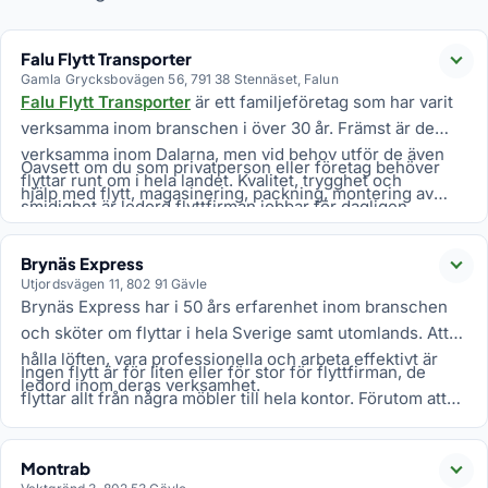
Falu Flytt Transporter
Läs
Gamla Grycksbovägen 56, 791 38 Stennäset, Falun
Falu Flytt Transporter
är ett familjeföretag som har varit
verksamma inom branschen i över 30 år. Främst är de
verksamma inom Dalarna, men vid behov utför de även
Oavsett om du som privatperson eller företag behöver
flyttar runt om i hela landet. Kvalitet, trygghet och
hjälp med flytt, magasinering, packning, montering av
smidighet är ledord flyttfirman jobbar för dagligen.
golv eller möbler eller flytt av tunga föremål, kan Falu
Flytt Transporter hjälpa till. Inget uppdrag är för litet eller
Brynäs Express
för stort för flyttfirman.
Läs
Utjordsvägen 11, 802 91 Gävle
Brynäs Express har i 50 års erfarenhet inom branschen
och sköter om flyttar i hela Sverige samt utomlands. Att
hålla löften, vara professionella och arbeta effektivt är
Ingen flytt är för liten eller för stor för flyttfirman, de
ledord inom deras verksamhet.
flyttar allt från några möbler till hela kontor. Förutom att
de har hand om flytt, magasinering, städning och
dödsbon kan de även lämna in gamla saker till återvinning
Montrab
samt erbjuda begagnade kontorsmöbler.
Läs