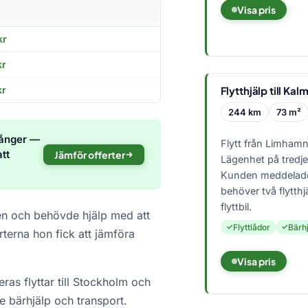
Visa pris
kr
kr
Flytthjälp till Kal
kr
244 km
73 m²
gånger —
Flytt från Limhamn 
att
Jämför offerter
Lägenhet på tredje
Kunden meddelade
behöver två flytth
flyttbil.
gen och behövde hjälp med att
Flyttlådor
Bärhj
rterna hon fick att jämföra
Visa pris
ras flyttar till Stockholm och
 bärhjälp och transport.