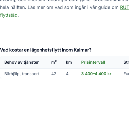
hela hälften. Läs mer om vad som ingår i vår guide om
RUT-
flyttstäd
.
Vad kostar en lägenhetsflytt inom Kalmar?
Behov av tjänster
m²
km
Prisintervall
St
Bärhjälp, transport
42
4
3 400–4 400 kr
Fu