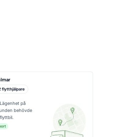
almar
2 flytthjälpare
 Lägenhet på
Kunden behövde
yttbil.
port