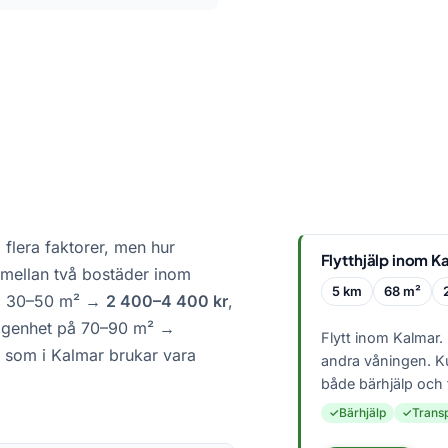
 flera faktorer, men hur
Flytthjälp inom K
 mellan två bostäder inom
5 km
68 m²
a på 30–50 m² →
2 400–4 400 kr
,
lägenhet på 70–90 m² →
Flytt inom Kalmar.
s, som i Kalmar brukar vara
andra våningen. 
både bärhjälp och fl
Bärhjälp
Trans