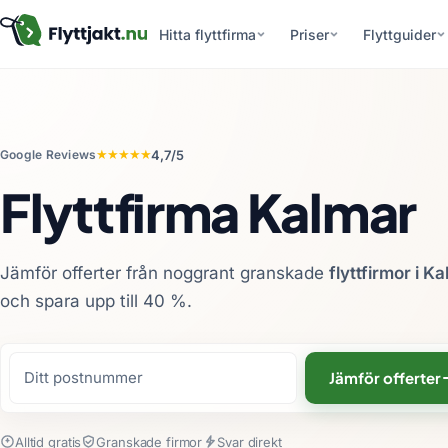
Hitta flyttfirma
Priser
Flyttguider
★★★★★
4,7/5
Google Reviews
Flyttfirma Kalmar
Jämför offerter från noggrant granskade
flyttfirmor i K
och spara upp till 40 %
.
Jämför offerter
Alltid gratis
Granskade firmor
Svar direkt