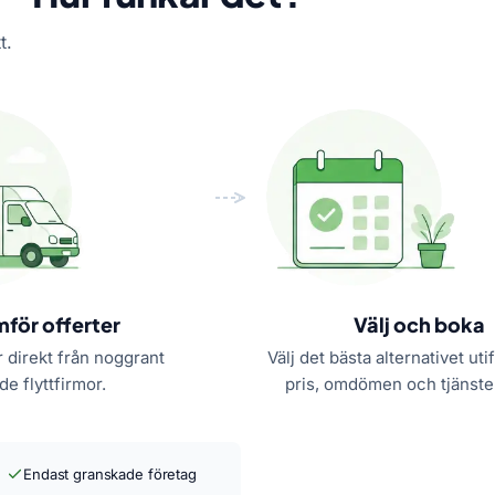
t.
mför offerter
Välj och boka
r direkt från noggrant
Välj det bästa alternativet uti
e flyttfirmor.
pris, omdömen och tjänste
Endast granskade företag