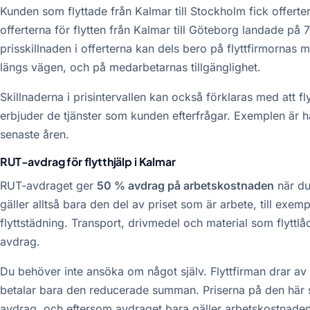
Kunden som flyttade från Kalmar till Stockholm fick offert
offerterna för flytten från Kalmar till Göteborg landade på
prisskillnaden i offerterna kan dels bero på flyttfirmornas mö
längs vägen, och på medarbetarnas tillgänglighet.
Skillnaderna i prisintervallen kan också förklaras med att fly
erbjuder de tjänster som kunden efterfrågar. Exemplen är hä
senaste åren.
RUT-avdrag för flytthjälp i Kalmar
RUT-avdraget ger
50 % avdrag på arbetskostnaden
när du 
gäller alltså bara den del av priset som är arbete, till exe
flyttstädning. Transport, drivmedel och material som flyttl
avdrag.
Du behöver inte ansöka om något själv. Flyttfirman drar av
betalar bara den reducerade summan. Priserna på den här 
avdrag, och eftersom avdraget bara gäller arbetskostnaden 