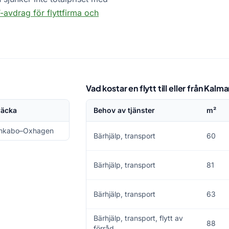
avdrag för flyttfirma och
Vad kostar en flytt till eller från Kalma
räcka
Behov av tjänster
m²
nkabo–Oxhagen
Bärhjälp, transport
60
Bärhjälp, transport
81
Bärhjälp, transport
63
Bärhjälp, transport, flytt av
88
förråd