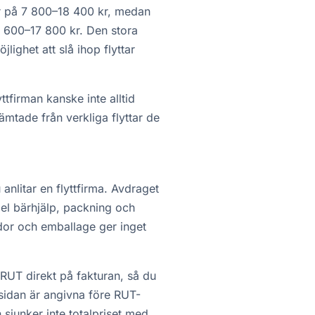
er på 7 800–18 400 kr, medan
 7 600–17 800 kr. Den stora
jlighet att slå ihop flyttar
ttfirman kanske inte alltid
mtade från verkliga flyttar de
anlitar en flyttfirma. Avdraget
mpel bärhjälp, packning och
ådor och emballage ger inget
 RUT direkt på fakturan, så du
sidan är angivna före RUT-
sjunker inte totalpriset med