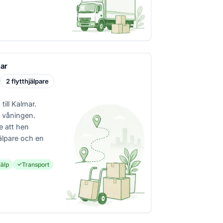
mar
2 flytthjälpare
till Kalmar.
 våningen.
 att hen
jälpare och en
älp
Transport