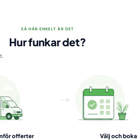
SÅ HÄR ENKELT ÄR DET
Hur funkar det?
t.
mför offerter
Välj och boka