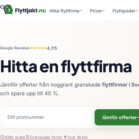
Hitta flyttfirma
Priser
Flyttguider
★★★★★
4,7/5
Google Reviews
Hitta en flyttfirma
Jämför offerter från noggrant granskade
flyttfirmor i S
och spara upp till 40 %
.
Jämför offerter
Alltid gratis
Granskade firmor
Svar direkt