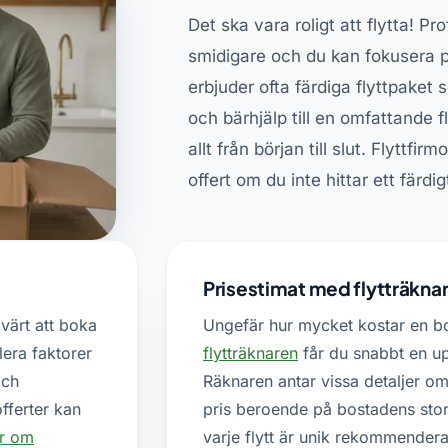
Det ska vara roligt att flytta! Pr
smidigare och du kan fokusera på
erbjuder ofta färdiga flyttpaket 
och bärhjälp till en omfattande f
allt från början till slut. Flyttfi
offert om du inte hittar ett färd
Prisestimat med flytträkna
 värt att boka
Ungefär hur mycket kostar en b
lera faktorer
flytträknaren
får du snabbt en upp
och
Räknaren antar vissa detaljer om 
fferter kan
pris beroende på bostadens stor
r om
varje flytt är unik rekommenderar